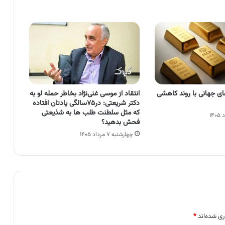
انتقاد از موسی‌ غنی‌نژاد بخاطر حمله لو به
های جهانی با روند کاهشی
دکتر شریعتی: در۷۵سالگی یادتان افتاده
که مثل سلطنت طلب ها به شذیعتی
فحش بدهید؟
چهارشنبه ۷ مرداد ۱۴۰۵
ری شده‌اند
*