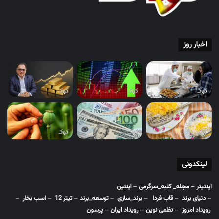
اخبار روز
لینکدونی
اینتیتر
–
مجله_ کلبه_سرگرمی
–
اینتین
–
دنیای برند
–
قاب فردا
–
برند_سازی
–
توسعه_برند
–
تیتر 12
–
اسب بخار
–
رویداد امروز
–
نظمی نوین
–
رویداد ایران
–
پرسون