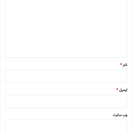
د
ی
د
گ
ا
ه
*
نام
*
ایمیل
*
وب‌ سایت