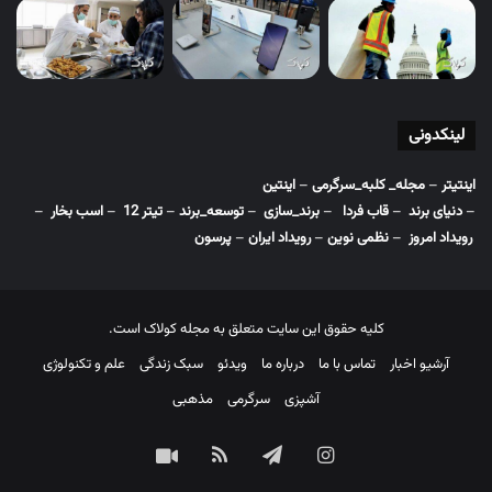
لینکدونی
اینتیتر
–
مجله_ کلبه_سرگرمی
–
اینتین
–
دنیای برند
–
قاب فردا
–
برند_سازی
–
توسعه_برند
–
تیتر 12
–
اسب بخار
–
رویداد امروز
–
نظمی نوین
–
رویداد ایران
–
پرسون
کلیه حقوق این سایت متعلق به مجله کولاک است.
آرشیو اخبار
تماس با ما
درباره ما
ویدئو
سبک زندگی
علم و تکنولوژی
آشپزی
سرگرمی
مذهبی
اینستاگرام
تلگرام
خوراک
آپارات