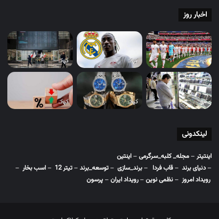
اخبار روز
لینکدونی
اینتیتر
–
مجله_ کلبه_سرگرمی
–
اینتین
–
دنیای برند
–
قاب فردا
–
برند_سازی
–
توسعه_برند
–
تیتر 12
–
اسب بخار
–
رویداد امروز
–
نظمی نوین
–
رویداد ایران
–
پرسون