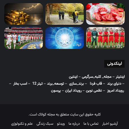
لینکدونی
اینتیتر
–
مجله_ کلبه_سرگرمی
–
اینتین
–
دنیای برند
–
قاب فردا
–
برند_سازی
–
توسعه_برند
–
تیتر 12
–
اسب بخار
–
رویداد امروز
–
نظمی نوین
–
رویداد ایران
–
پرسون
کلیه حقوق این سایت متعلق به مجله کولاک است.
آرشیو اخبار
تماس با ما
درباره ما
ویدئو
سبک زندگی
علم و تکنولوژی